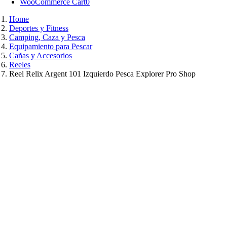
WooCommerce Cart
0
Home
Deportes y Fitness
Camping, Caza y Pesca
Equipamiento para Pescar
Cañas y Accesorios
Reeles
Reel Relix Argent 101 Izquierdo Pesca Explorer Pro Shop