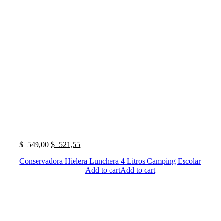
El
El
$
549,00
$
521,55
precio
precio
Conservadora Hielera Lunchera 4 Litros Camping Escolar
original
actual
Add to cart
Add to cart
era:
es:
$
$
549,00.
521,55.