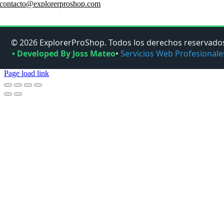
contacto@explorerproshop.com
© 2026 ExplorerProShop. Todos los derechos reservado
• Developed By Joss Mateo
•
Servicios Web Profesionale
Page load link
Go
to
Top