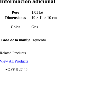
Información adicional
Peso
1,01 kg
Dimensiones
19 × 11 × 10 cm
Color
Gris
Lado de la manija
Izquierdo
Related Products
View All Products
OFF $ 27.45