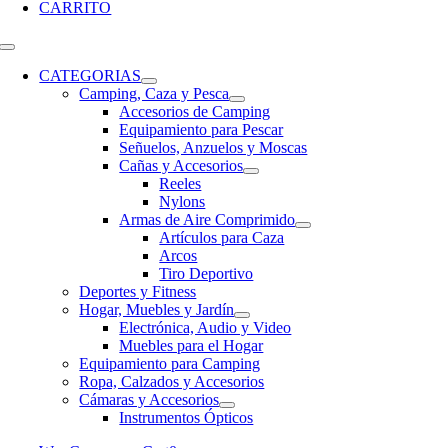
CARRITO
CATEGORIAS
Camping, Caza y Pesca
Accesorios de Camping
Equipamiento para Pescar
Señuelos, Anzuelos y Moscas
Cañas y Accesorios
Reeles
Nylons
Armas de Aire Comprimido
Artículos para Caza
Arcos
Tiro Deportivo
Deportes y Fitness
Hogar, Muebles y Jardín
Electrónica, Audio y Video
Muebles para el Hogar
Equipamiento para Camping
Ropa, Calzados y Accesorios
Cámaras y Accesorios
Instrumentos Ópticos