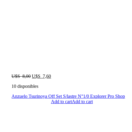
El
El
U$S
8,00
U$S
7,60
precio
precio
10 disponibles
original
actual
era:
es:
Anzuelo Tsurinoya Off Set S/lastre N°1/0 Explorer Pro Shop
U$S
U$S
Add to cart
Add to cart
8,00.
7,60.