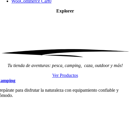
WooCommerce Cart
0
Explorer
ProShop
Tu tienda de aventuras: pesca, camping, caza, outdoor y más!
Ver Productos
amping
repárate para disfrutar la naturaleza con equipamiento confiable y
ómodo.