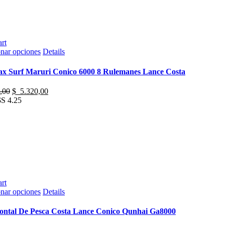
en
la
página
de
producto
rt
Este
onar opciones
Details
producto
tiene
ax Surf Maruri Conico 6000 8 Rulemanes Lance Costa
múltiples
variantes.
El
El
,00
$
5.320,00
Las
precio
precio
S 4.25
opciones
original
actual
se
era:
es:
pueden
$
$
elegir
5.600,00.
5.320,00.
en
la
página
de
producto
rt
Este
onar opciones
Details
producto
tiene
rontal De Pesca Costa Lance Conico Qunhai Ga8000
múltiples