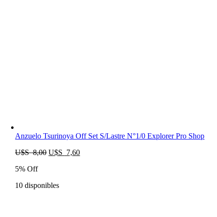
Anzuelo Tsurinoya Off Set S/lastre N°1/0 Explorer Pro Shop
El
El
U$S
8,00
U$S
7,60
precio
precio
5% Off
original
actual
era:
es:
10 disponibles
U$S
U$S
8,00.
7,60.