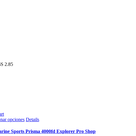
S 2.85
rt
Este
onar opciones
Details
producto
tiene
rine Sports Prisma 4000fd Explorer Pro Shop
múltiples