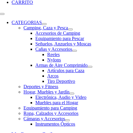
CARRITO
CATEGORIAS
Camping, Caza y Pesca
Accesorios de Camping
Equipamiento para Pescar
Señuelos, Anzuelos y Moscas
Cañas y Accesorios
Reeles
Nylons
Armas de Aire Comprimido
Artículos para Caza
Arcos
Tiro Deportivo
Deportes y Fitness
Hogar, Muebles y Jardín
Electrónica, Audio y Video
Muebles para el Hogar
Equipamiento para Camping
Ropa, Calzados y Accesorios
Cámaras y Accesorios
Instrumentos Ópticos