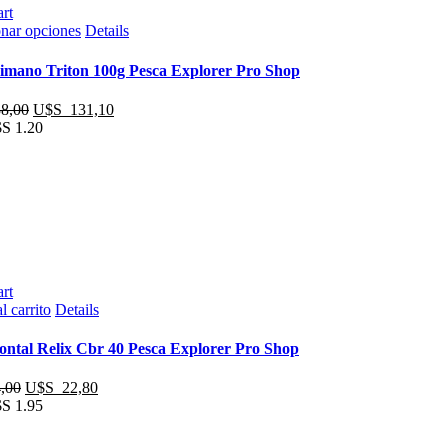
rt
Este
onar opciones
Details
producto
tiene
imano Triton 100g Pesca Explorer Pro Shop
múltiples
variantes.
El
El
8,00
U$S
131,10
Las
precio
precio
S 1.20
opciones
original
actual
se
era:
es:
pueden
U$S
U$S
elegir
138,00.
131,10.
en
la
página
de
producto
rt
l carrito
Details
ontal Relix Cbr 40 Pesca Explorer Pro Shop
El
El
,00
U$S
22,80
precio
precio
S 1.95
original
actual
era:
es: