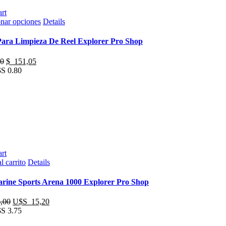
rt
Este
onar opciones
Details
producto
tiene
Para Limpieza De Reel Explorer Pro Shop
múltiples
variantes.
El
El
0
$
151,05
Las
precio
precio
S 0.80
opciones
original
actual
se
era:
es:
pueden
$
$
elegir
159,00.
151,05.
en
la
página
de
producto
rt
l carrito
Details
rine Sports Arena 1000 Explorer Pro Shop
El
El
,00
U$S
15,20
precio
precio
S 3.75
original
actual