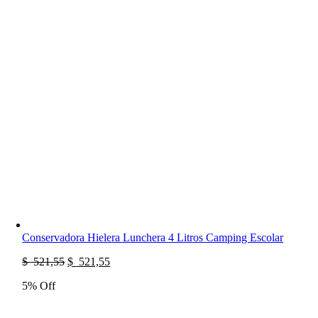
Conservadora Hielera Lunchera 4 Litros Camping Escolar
El
El
$
521,55
$
521,55
precio
precio
5% Off
original
actual
era:
es:
$
$