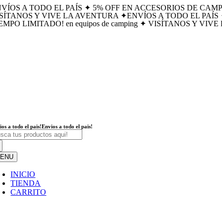
VÍOS A TODO EL PAÍS ✦ 5% OFF EN ACCESORIOS DE CAMP
Skip
SÍTANOS Y VIVE LA AVENTURA ✦
ENVÍOS A TODO EL PAÍ
to
EMPO LIMITADO! en equipos de camping ✦ VISÍTANOS Y VI
content
ios a todo el pais!
Envios a todo el pais!
arch
:
ENU
INICIO
TIENDA
CARRITO