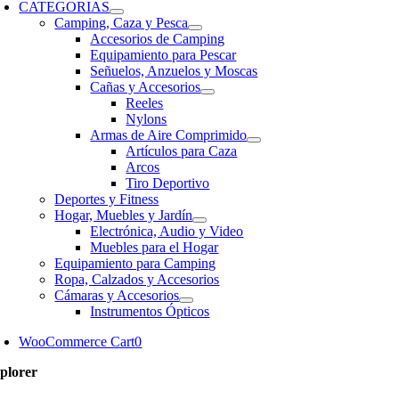
CATEGORIAS
Camping, Caza y Pesca
Accesorios de Camping
Equipamiento para Pescar
Señuelos, Anzuelos y Moscas
Cañas y Accesorios
Reeles
Nylons
Armas de Aire Comprimido
Artículos para Caza
Arcos
Tiro Deportivo
Deportes y Fitness
Hogar, Muebles y Jardín
Electrónica, Audio y Video
Muebles para el Hogar
Equipamiento para Camping
Ropa, Calzados y Accesorios
Cámaras y Accesorios
Instrumentos Ópticos
WooCommerce Cart
0
plorer
oShop