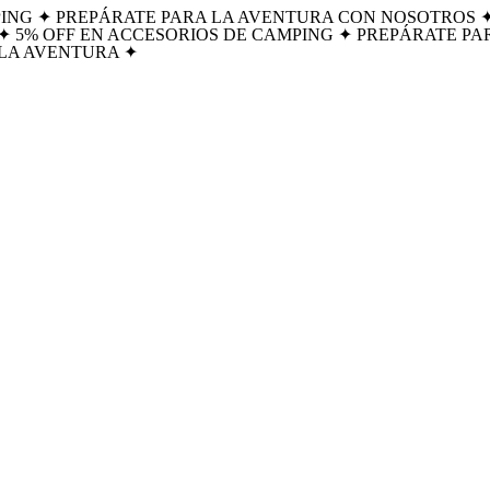
ING ✦ PREPÁRATE PARA LA AVENTURA CON NOSOTROS ✦ ⏰ ¡
S ✦ 5% OFF EN ACCESORIOS DE CAMPING ✦ PREPÁRATE P
VE LA AVENTURA ✦